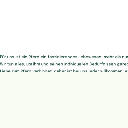
Für uns ist ein Pferd ein faszinierendes Lebewesen, mehr als nur
Wir tun alles, um ihm und seinen individuellen Bedürfnissen gere
Liebe zum Pferd verbindet, daher ist bei uns jeder willkommen: e
Springen, Freizeit, Barock oder Rentnerpferd.
Wir möchten Ihnen auf unserer Reitanlage einen Platz bieten, 
Alltag entfliehen zu können, die Faszination Pferd zur vollen Ent
und eine gute Zeit auf unserem Hof zu haben…
Vielleicht schauen Sie einmal vorbei und wir zeigen Ihnen unser
persönlich?