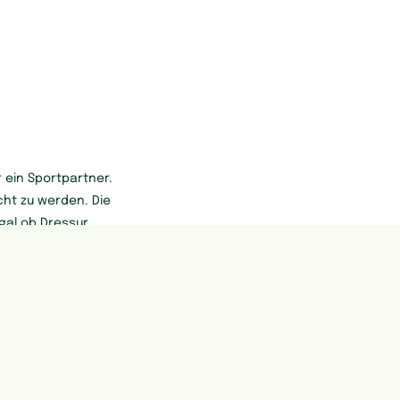
 ein Sportpartner.
cht zu werden. Die
gal ob Dressur,
dem hektischen
faltung zu bringen
e Anlage