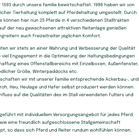
r 1593 durch unsere Familie bewirtschaftet. 1998 haben wir von
tlicher Tierhaltung komplett auf Pferdehaltung umgestellt. Durch
können hier nun 25 Pferde in 4 verschiedenen Stalltrakten
uf der neu gewachsenen attraktiven Reitanlage genießen
reitern auch Freizeitreiter jeglichen Komfort.
ten wir stets an einer Wahrung und Verbesserung der Qualität
 viel Engagement in die Optimierung der Haltungsbedingungen
Schaffung eines Offenstallbereichs mit Einzelboxen, Außenfenster,
dlicher Größe, Winterpaddocks etc.
schaften wir mit unserer Familie entsprechende Ackerbau-, und
roh, Heu, Heulage und Hafer selbst produziert werden können.
influss auf die Qualitäten des im Stall verwendeten Futters und
r geführt mit individuellem Versorgungsangebot für jedes Pferd.
wie eine freundlich aufgeschlossene Stallgemeinschaft
pt, so dass sich Pferd und Reiter rundum wohlfühlen können.